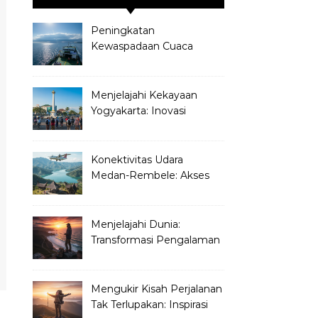
Peningkatan
Kewaspadaan Cuaca
Ekstrem: Sinergi BMKG
dan ASDP untuk
Penyeberangan Jawa-Bali
Menjelajahi Kekayaan
yang Aman
Yogyakarta: Inovasi
Pariwisata melalui Jogja
Heritage Track
Konektivitas Udara
Medan-Rembele: Akses
Baru untuk Wisata dan
Ekonomi Aceh
Menjelajahi Dunia:
Transformasi Pengalaman
Liburan Pribadi dan Tren
Perjalanan Masa Depan
Mengukir Kisah Perjalanan
Tak Terlupakan: Inspirasi