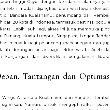
taran Tinggi Gayo, dengan keindahan alamnya yan
ni lebih mudah dijangkau oleh wisatawan domesti
nsit di Bandara Kualanamu, penumpang dari Rembel
 dari 20 kota di Indonesia, termasuk destinasi popul
akarta. Lebih jauh lagi, akses ini juga membuka pin
rti Penang, Kuala Lumpur, Singapura, hingga Jedda
lihan menarik bagi pelancong mancanegara dan jug
alah dorongan besar bagi sektor wisata Aceh da
an kunjungan dan diversifikasi pengalaman libura
epan: Tantangan dan Optimas
i Wings Air antara Kualanamu dan Bandara Rembel
signifikan. Namun, untuk mengoptimalkan potens