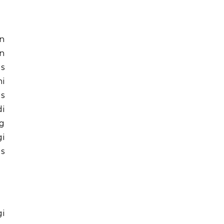
n
an
es
ni
as
di
ng
i
s
i