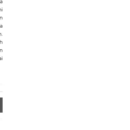
a
i
n
ra
h.
h
n
i