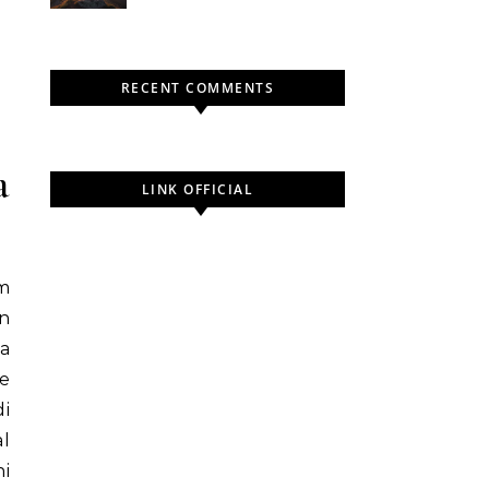
dari Para Penjelajah Sejati
RECENT COMMENTS
a
LINK OFFICIAL
m
n
a
e
i
l
i