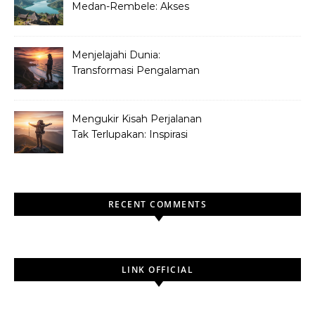
Medan-Rembele: Akses
Baru untuk Wisata dan
Ekonomi Aceh
Menjelajahi Dunia:
Transformasi Pengalaman
Liburan Pribadi dan Tren
Perjalanan Masa Depan
Mengukir Kisah Perjalanan
Tak Terlupakan: Inspirasi
dari Para Penjelajah Sejati
RECENT COMMENTS
LINK OFFICIAL