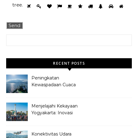
tree
.
Search for:
RECENT POSTS
Peningkatan
Kewaspadaan Cuaca
Ekstrem: Sinergi BMKG
dan ASDP untuk
Penyeberangan Jawa-Bali
Menjelajahi Kekayaan
yang Aman
Yogyakarta: Inovasi
Pariwisata melalui Jogja
Heritage Track
Konektivitas Udara