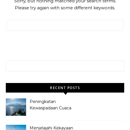
Sorry, but nothing matched your search terms.
Please try again with some different keywords.
Search for:
Search for:
RECENT POSTS
Peningkatan
Kewaspadaan Cuaca
Ekstrem: Sinergi BMKG
dan ASDP untuk
Penyeberangan Jawa-Bali
Menjelajahi Kekayaan