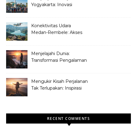
yang Aman
Yogyakarta: Inovasi
Pariwisata melalui Jogja
Heritage Track
Konektivitas Udara
Medan-Rembele: Akses
Baru untuk Wisata dan
Ekonomi Aceh
Menjelajahi Dunia:
Transformasi Pengalaman
Liburan Pribadi dan Tren
Perjalanan Masa Depan
Mengukir Kisah Perjalanan
Tak Terlupakan: Inspirasi
dari Para Penjelajah Sejati
RECENT COMMENTS